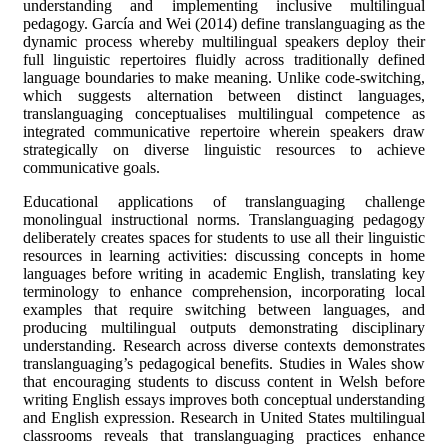
understanding and implementing inclusive multilingual
pedagogy. García and Wei (2014) define translanguaging as the
dynamic process whereby multilingual speakers deploy their
full linguistic repertoires fluidly across traditionally defined
language boundaries to make meaning. Unlike code-switching,
which suggests alternation between distinct languages,
translanguaging conceptualises multilingual competence as
integrated communicative repertoire wherein speakers draw
strategically on diverse linguistic resources to achieve
communicative goals.
Educational applications of translanguaging challenge
monolingual instructional norms. Translanguaging pedagogy
deliberately creates spaces for students to use all their linguistic
resources in learning activities: discussing concepts in home
languages before writing in academic English, translating key
terminology to enhance comprehension, incorporating local
examples that require switching between languages, and
producing multilingual outputs demonstrating disciplinary
understanding. Research across diverse contexts demonstrates
translanguaging’s pedagogical benefits. Studies in Wales show
that encouraging students to discuss content in Welsh before
writing English essays improves both conceptual understanding
and English expression. Research in United States multilingual
classrooms reveals that translanguaging practices enhance