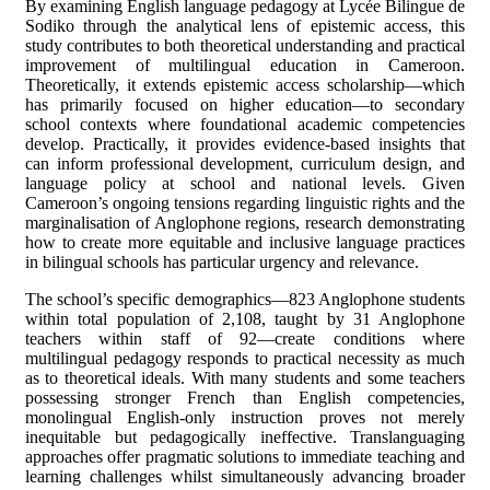
By examining English language pedagogy at Lycée Bilingue de
Sodiko through the analytical lens of epistemic access, this
study contributes to both theoretical understanding and practical
improvement of multilingual education in Cameroon.
Theoretically, it extends epistemic access scholarship—which
has primarily focused on higher education—to secondary
school contexts where foundational academic competencies
develop. Practically, it provides evidence-based insights that
can inform professional development, curriculum design, and
language policy at school and national levels. Given
Cameroon’s ongoing tensions regarding linguistic rights and the
marginalisation of Anglophone regions, research demonstrating
how to create more equitable and inclusive language practices
in bilingual schools has particular urgency and relevance.
The school’s specific demographics—823 Anglophone students
within total population of 2,108, taught by 31 Anglophone
teachers within staff of 92—create conditions where
multilingual pedagogy responds to practical necessity as much
as to theoretical ideals. With many students and some teachers
possessing stronger French than English competencies,
monolingual English-only instruction proves not merely
inequitable but pedagogically ineffective. Translanguaging
approaches offer pragmatic solutions to immediate teaching and
learning challenges whilst simultaneously advancing broader