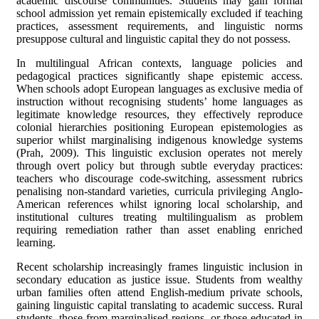
academic discourse communities. Students may gain formal
school admission yet remain epistemically excluded if teaching
practices, assessment requirements, and linguistic norms
presuppose cultural and linguistic capital they do not possess.
In multilingual African contexts, language policies and
pedagogical practices significantly shape epistemic access.
When schools adopt European languages as exclusive media of
instruction without recognising students’ home languages as
legitimate knowledge resources, they effectively reproduce
colonial hierarchies positioning European epistemologies as
superior whilst marginalising indigenous knowledge systems
(Prah, 2009). This linguistic exclusion operates not merely
through overt policy but through subtle everyday practices:
teachers who discourage code-switching, assessment rubrics
penalising non-standard varieties, curricula privileging Anglo-
American references whilst ignoring local scholarship, and
institutional cultures treating multilingualism as problem
requiring remediation rather than asset enabling enriched
learning.
Recent scholarship increasingly frames linguistic inclusion in
secondary education as justice issue. Students from wealthy
urban families often attend English-medium private schools,
gaining linguistic capital translating to academic success. Rural
students, those from marginalised regions, or those educated in