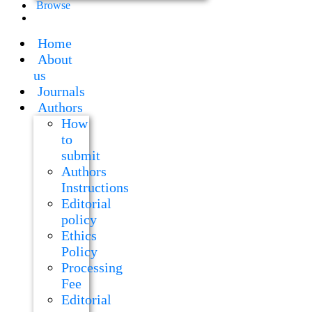
Browse
Home
About
us
Journals
Authors
How
to
submit
Authors
Instructions
Editorial
policy
Ethics
Policy
Processing
Fee
Editorial