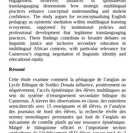
engagement. However, instances of spontaneous
translanguaging demonstrate how strategic multilingual
practices enhance conceptual understanding and student
confidence. The study argues for reconceptualising English
pedagogy as epistemic mediation within multilingual learning
ecosystems, supported by institutional policies and
professional development that legitimise translanguaging
practices. These findings contribute to broader debates on
linguistic justice and inclusive secondary education in
multilingual African contexts, with particular relevance for
Cameroon’s ongoing negotiation of linguistic identity and
educational equity.
Résumé
Cette étude examine comment la pédagogie de l’anglais au
Lycée Bilingue de Sodiko Douala influence, positivement ou
négativement, l’accès épistémique des élèves multilingues au
sein du système d’enseignement secondaire bilingue du
Cameroun. À travers des observations en classe, des entretiens
semi-directifs avec 15 enseignants et 48 élèves, et l’analyse
des journaux de bord des élèves, la recherche révèle des
normes monolingues persistantes qui font de l’anglais un
mécanisme de contrôle plutôt qu’une ressource épistémique.
Malgré le bilinguisme officiel et l’importante section
anglophone de l’établissement (823 élèves sur un total de 2