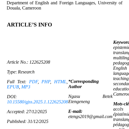
Department of English and Foreign Languages, University of
Douala, Cameroon
ARTICLE’S INFO
Keyword
epistemi
translan
multilin
Article No.:
122625208
pedagog
English
Type
:
Research
languag
teaching
*Corresponding
Full Text:
PDF
,
PHP
,
HTML
,
seconda
Author
EPUB
,
MP3
educatio
Camero
Ngasu Betek
DOI:
Etengeneng
10.15580/gjss.2025.1.122625208
Mots-
accès
E-mail:
Accepted: 27/12/2025
épistémi
etengs2019@gmail.com
translan
Published: 31/12/2025
pédagog