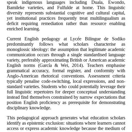
speak indigenous languages including Duala, Ewondo,
Bamileke varieties, and Fulfulde at home. This linguistic
diversity represents substantial cognitive and cultural capital,
yet institutional practices frequently treat multilingualism as
deficit requiring remediation rather than resource enabling
enriched learning.
Current English pedagogy at Lycée Bilingue de Sodiko
predominantly follows what scholars characterise as
monoglossic ideology: the assumption that legitimate academic
communication occurs through a single standardised language
variety, preferably approximating British or American academic
English norms (García & Wei, 2014). Teachers emphasise
grammatical accuracy, formal register, and conformity with
Anglo-American rhetorical conventions. Assessment criteria
typically penalise code-switching, local expressions, and non-
standard varieties. Students who could potentially leverage their
full linguistic repertoires for deeper conceptual understanding
instead find themselves constrained by narrow expectations that
position English proficiency as prerequisite for demonstrating
disciplinary knowledge.
This pedagogical approach generates what education scholars
identify as epistemic exclusion: situations where learners cannot
access or express academic knowledge because the medium of