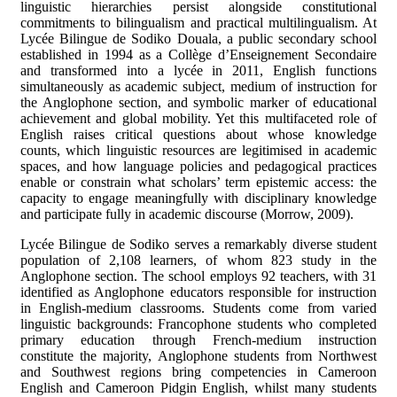
linguistic hierarchies persist alongside constitutional
commitments to bilingualism and practical multilingualism. At
Lycée Bilingue de Sodiko Douala, a public secondary school
established in 1994 as a Collège d’Enseignement Secondaire
and transformed into a lycée in 2011, English functions
simultaneously as academic subject, medium of instruction for
the Anglophone section, and symbolic marker of educational
achievement and global mobility. Yet this multifaceted role of
English raises critical questions about whose knowledge
counts, which linguistic resources are legitimised in academic
spaces, and how language policies and pedagogical practices
enable or constrain what scholars’ term epistemic access: the
capacity to engage meaningfully with disciplinary knowledge
and participate fully in academic discourse (Morrow, 2009).
Lycée Bilingue de Sodiko serves a remarkably diverse student
population of 2,108 learners, of whom 823 study in the
Anglophone section. The school employs 92 teachers, with 31
identified as Anglophone educators responsible for instruction
in English-medium classrooms. Students come from varied
linguistic backgrounds: Francophone students who completed
primary education through French-medium instruction
constitute the majority, Anglophone students from Northwest
and Southwest regions bring competencies in Cameroon
English and Cameroon Pidgin English, whilst many students