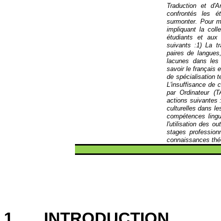
Traduction et d'A
confrontés les é
surmonter. Pour me
impliquant la col
étudiants et aux 
suivants :1) La t
paires de langues,
lacunes dans les 
savoir le français
de spécialisation te
L'insuffisance de 
par Ordinateur (T
actions suivantes 
culturelles dans le
compétences lingui
l'utilisation des 
stages profession
connaissances théo
1.
INTRODUCTION