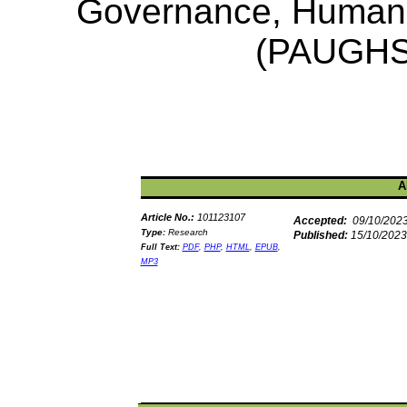
Governance, Humanit
(PAUGH
A
Article No.:
101123107
Accepted:
09/10/202
Type:
Research
Published:
15/10/2023
Full Text:
PDF
,
PHP
,
HTML
,
EPUB
,
MP3