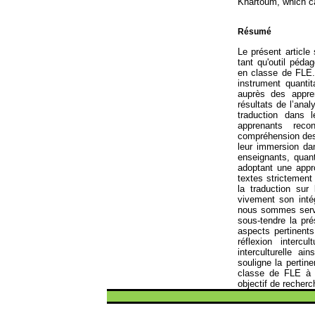
Khartoum, which ca
Résumé
Le
présent
article
tant
qu'outil
pédag
en
classe
de FLE
instrument
quantita
auprès
des
appre
résultats
de
l’anal
traduction
dans
l
apprenants
reco
compréhension
de
leur
immersion
da
enseignants
, qua
adoptant
une
appr
textes
strictement
la
traduction
sur
vivement
son
inté
nous
sommes
ser
sous-
tendre
la
pré
aspects
pertinents
réflexion
intercult
interculturelle
ains
souligne
la pertin
classe
de FLE 
objectif
de
recherc