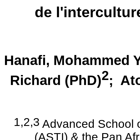
de l'intercultu
Hanafi
, Mohammed
2
Richard
(PhD
)
;
At
1,2,3
Advanced School of
(ASTI) & the Pan Afri