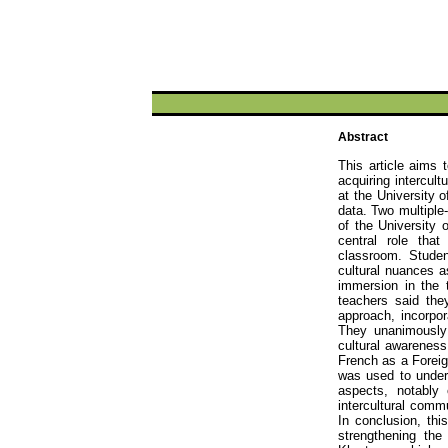
Abstract
This article aims 
acquiring intercul
at the University 
data. Two multiple
of the University 
central role that 
classroom. Studen
cultural nuances a
immersion in the t
teachers said the
approach, incorpora
They unanimously 
cultural awareness
French as a Foreig
was used to under
aspects, notably c
intercultural commu
In conclusion, thi
strengthening the 