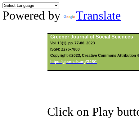
Powered by
Translate
By
Hanafi
, MY;
Dongho
, JR;
Atou
Greener Journal of Social Sciences
Vol. 13(1), pp. 77-86, 2023
ISSN: 2276-7800
Copyright ©2023, Creative Commons Attribution 4.0
https://gjournals.org/GJSC
Click on Play butt