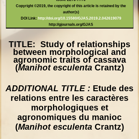
Copyright ©2019, the copyright of this article is retained by the
author(s)
DOI Link:
http://doi.org/10.15580/GJAS.2019.2.042619079
http://gjournals.org/GJAS
TITLE:
Study of relationships
between morphological and
agronomic traits of cassava
(
Manihot esculenta
Crantz)
ADDITIONAL TITLE :
Etude des
relations entre les caractères
morphologiques et
agronomiques du manioc
(
Manihot esculenta
Crantz)