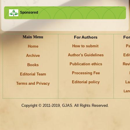
Sponsored
Main Menu
For Authors
For
How to submit
Pa
Home
Author's Guidelines
Edi
Archive
Publication ethics
Rev
Books
Processing Fee
Editorial Team
Editorial policy
La
Terms and Privacy
Lan
Keywords
Copyright © 2011-2019, GJAS. All Rights Reserved.