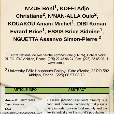
1
N'ZUE Boni
, KOFFI Adjo
2
2
Christiane
,
N’NAN-ALLA Oulo
,
1
KOUAKOU Amani Michel
, DIBI Konan
1
1
Evrard Brice
, ESSIS Brice Sidoine
,
2
NGUETTA Assanvo Simon-Pierre
1
Centre National de Recherche Agronomique (CNRA), Côte d’Ivoire
01 PO 1740 Abidjan, Phone: (225) 22 48 96 24, Fax. (225) 22 48 96 11,
www.cnra.ci
,
2
University Félix Houphouët-Boigny,
Côte d’Ivoire,
22 PO 582
Abidjan, Phone: (225) 08 97 08 73
,
ARTICLE INFO
ABSTRACT
Cassava (
Manihot esculenta
Crantz) is a
Article No.:
042619079
food and industrial commodity that plays a
Type
:
Research
very important role in food security and the
DOI:
textile industry for the world's population. It
10.15580/GJAS.2019.2.042619079