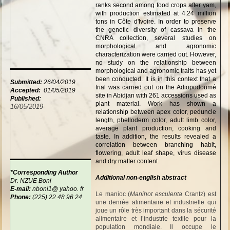
ranks second among food crops after yam,
with production estimated at 4.24 million
tons in Côte d'Ivoire. In order to preserve
the genetic diversity of cassava in the
CNRA collection, several studies on
morphological and agronomic
characterization were carried out. However,
no study on the relationship between
morphological and agronomic traits has yet
been conducted. It is in this context that a
Submitted:
26/04/2019
trial was carried out on the Adiopodoumé
Accepted:
01/05/2019
site in Abidjan with 261 accessions used as
Published:
plant material. Work has shown a
16/05/2019
relationship between apex color, peduncle
length, phelloderm color, adult limb color,
average plant production, cooking and
taste. In addition, the results revealed a
correlation between branching habit,
flowering, adult leaf shape, virus disease
and dry matter content.
*Corresponding Author
Additional non-english abstract
Dr. NZUE Boni
E-mail:
nboni1@ yahoo. fr
Le manioc (
Manihot esculenta
Crantz) est
Phone:
(225) 22 48 96 24
une denrée alimentaire et industrielle qui
joue un rôle très important dans la sécurité
alimentaire et l’industrie textile pour la
population mondiale. Il occupe le