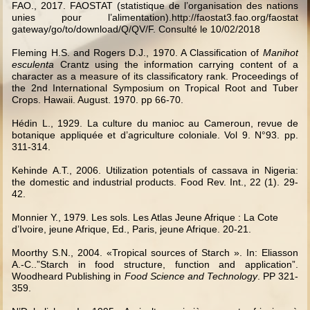
FAO., 2017.
FAOSTAT (statistique de l’organisation des nations
unies pour l’alimentation).http://faostat3.fao.org/faostat
gateway/go/to/download/Q/QV/F. Consulté le 10/02/2018
Fleming H.S. and Rogers D.J., 1970.
A Classification of
Manihot
esculenta
Crantz using the information carrying content of a
character as a measure of its classificatory rank. Proceedings of
the 2nd International Symposium on Tropical Root and Tuber
Crops.
Hawaii. August. 1970. pp 66-70.
Hédin L., 1929. La culture du manioc au Cameroun, revue de
botanique appliquée et d’agriculture coloniale.
Vol 9. N°93. pp.
311-314.
Kehinde A.T., 2006. Utilization potentials of cassava in Nigeria:
the domestic and industrial products.
Food Rev. Int., 22 (1). 29-
42.
Monnier Y., 1979.
Les sols. Les Atlas Jeune Afrique : La Cote
d’Ivoire, jeune Afrique, Ed., Paris, jeune Afrique.
20-21.
Moorthy S.N., 2004.
«Tropical sources of Starch ». In: Eliasson
A.-C..”Starch in food structure, function and application”.
Woodheard Publishing in
Food Science and Technology
. PP 321-
359.