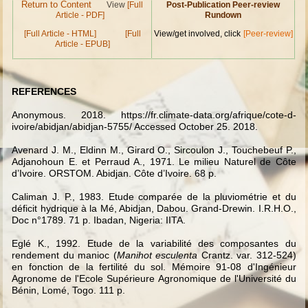
Return to Content
View
[Full
Post-Publication Peer-review
Article - PDF]
Rundown
[Full Article - HTML]
[Full
View/get involved, click
[Peer-review]
Article - EPUB]
REFERENCES
Anonymous. 2018.
https://fr.climate-data.org/afrique/cote-d-
ivoire/abidjan/abidjan-5755/
Accessed October 25.
2018.
Avenard J. M., Eldinn M., Girard O., Sircoulon J., Touchebeuf P.,
Adjanohoun E. et Perraud A., 1971.
Le milieu Naturel de Côte
d’Ivoire. ORSTOM. Abidjan. Côte d’Ivoire. 68 p.
Caliman J. P., 1983. Etude comparée de la pluviométrie et du
déficit hydrique à la Mé, Abidjan, Dabou.
Grand-Drewin. I.R.H.O.,
Doc n°1789. 71 p.
Ibadan, Nigeria: IITA.
Eglé K., 1992.
Etude de la variabilité des composantes du
rendement du manioc (
Manihot esculenta
Crantz. var. 312-524)
en fonction de la fertilité du sol. Mémoire 91-08
d'Ingénieur
Agronome de l'Ecole Supérieure Agronomique de l'Université du
Bénin, Lomé, Togo. 111 p.