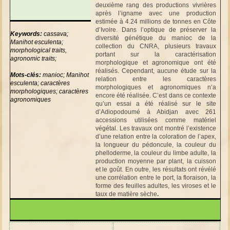
deuxième rang des productions vivrières
après l’igname avec une production
estimée à 4.24 millions de tonnes en Côte
d’Ivoire. Dans l’optique de préserver la
Keywords:
cassava;
diversité génétique du manioc de la
Manihot esculenta;
collection du CNRA, plusieurs travaux
morphological traits,
portant sur la caractérisation
agronomic traits;
morphologique et agronomique ont été
réalisés. Cependant, aucune étude sur la
Mots-clés:
manioc; Manihot
relation entre les caractères
esculenta; caractères
morphologiques et agronomiques n’a
morphologiques; caractères
encore été réalisée. C’est dans ce contexte
agronomiques
qu’un essai a été réalisé sur le site
d’Adiopodoumé à Abidjan avec 261
accessions utilisées comme matériel
végétal. Les travaux ont montré l’existence
d’une relation entre la coloration de l’apex,
la longueur du pédoncule, la couleur du
phelloderme, la couleur du limbe adulte, la
production moyenne par plant, la cuisson
et le goût. En outre, les résultats ont révélé
une corrélation entre le port, la floraison, la
forme des feuilles adultes, les viroses et le
taux de matière sèche
.