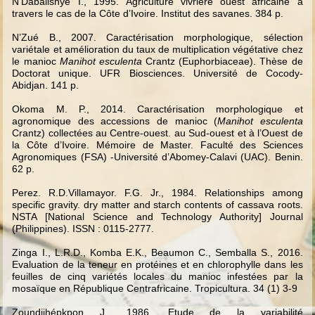
N’Dabalishye I., 1995.
Agriculture vivrière ouest africaine à
travers le cas de la Côte d’Ivoire. Institut des savanes. 384 p.
N’Zué B., 2007.
Caractérisation morphologique, sélection
variétale et amélioration du taux de multiplication végétative chez
le manioc
Manihot esculenta
Crantz (Euphorbiaceae). Thèse de
Doctorat unique. UFR Biosciences. Université de Cocody-
Abidjan. 141 p.
Okoma M. P., 2014. Caractérisation morphologique et
agronomique des accessions de manioc
(
Manihot esculenta
Crantz) collectées au Centre-ouest. au Sud-ouest et à l’Ouest de
la Côte d’Ivoire. Mémoire de Master. Faculté des Sciences
Agronomiques (FSA) -Université d’Abomey-Calavi (UAC).
Benin.
62 p.
Perez. R.D.Villamayor. F.G. Jr., 1984. Relationships among
specific gravity. dry matter and starch contents of cassava roots.
NSTA [National Science and Technology Authority] Journal
(Philippines). ISSN : 0115-2777.
Zinga I., L.R.D., Komba E.K., Beaumon C., Semballa S., 2016.
Evaluation de la teneur en protéines et en chlorophylle dans les
feuilles de cinq variétés locales du manioc infestées par la
mosaïque en République Centrafricaine. Tropicultura. 34 (1) 3-9
Zoundjihépkpon J., 1986.
Etude de la variabilité