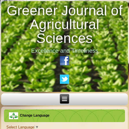
Greener Journal of
Agricultural
Sciences
Excellence and Timeliness
Change Language
Select Language
▼