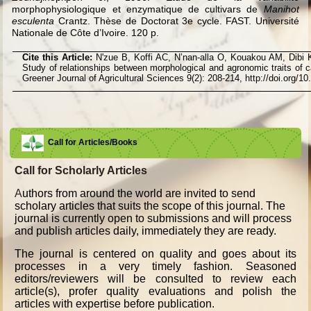
morphophysiologique et enzymatique de cultivars de
Manihot
esculenta
Crantz. Thèse de Doctorat 3e cycle. FAST. Université
Nationale de Côte d’Ivoire. 120 p.
Cite this Article:
N'zue B, Koffi AC, N’nan-alla O, Kouakou AM, Dibi
Study of relationships between morphological and agronomic traits of 
Greener Journal of Agricultural Sciences 9(2): 208-214, http://doi.org
Call for Articles/Books
Call for Scholarly Articles
A
uthors from around the world are invited to send
scholary articles that suits the scope of this journal. The
journal is currently open to submissions and will process
and publish articles daily, immediately they are ready.
The journal is centered on quality and goes about its
processes in a very timely fashion. Seasoned
editors/reviewers will be consulted to review each
article(s), profer quality evaluations and polish the
articles with expertise before publication.